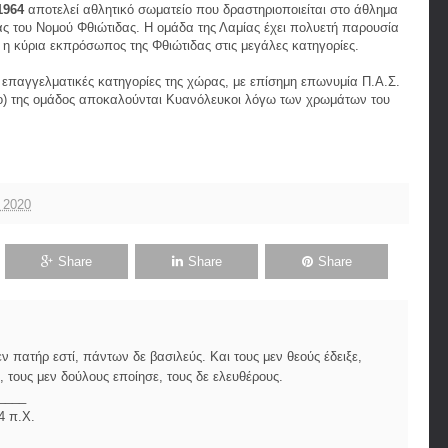
1964
αποτελεί αθλητικό σωματείο που δραστηριοποιείται στο άθλημα
ας του Νομού Φθιώτιδας. Η ομάδα της Λαμίας έχει πολυετή παρουσία
ναι η κύρια εκπρόσωπος της Φθιώτιδας στις μεγάλες κατηγορίες.
ς επαγγελματικές κατηγορίες της χώρας, με επίσημη επωνυμία Π.Α.Σ.
νο) της ομάδος αποκαλούνται Κυανόλευκοι λόγω των χρωμάτων του
υ 2020
Share
Share
Share
 πατήρ εστί, πάντων δε βασιλεύς. Και τους μεν θεούς έδειξε,
 τους μεν δούλους εποίησε, τους δε ελευθέρους.
____
4 π.Χ.