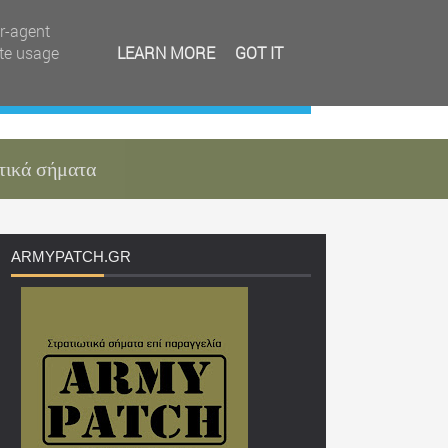
er-agent
ate usage
LEARN MORE
GOT IT
τικά σήματα
ARMYPATCH
.GR