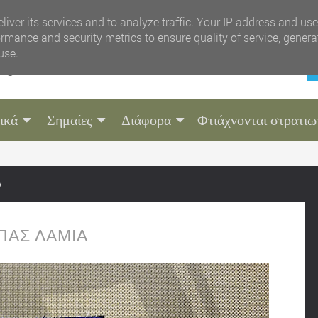
liver its services and to analyze traffic. Your IP address and us
rmance and security metrics to ensure quality of service, gener
use.
ικά
Σημαίες
Διάφορα
Φτιάχνονται στρατιω
Α
ΠΑΣ ΛΑΜΙΑ