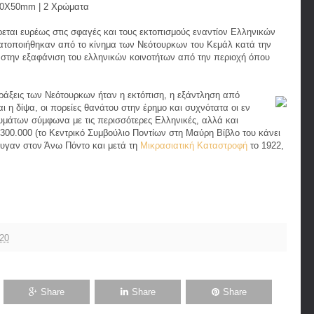
0Χ50mm | 2 Χρώματα
ται ευρέως στις σφαγές και τους εκτοπισμούς εναντίον Ελληνικών
τοποιήθηκαν από το κίνημα των Νεότουρκων του Κεμάλ κατά την
 στην εξαφάνιση του ελληνικών κοινοτήτων από την περιοχή όπου
πράξεις των Νεότουρκων ήταν η εκτόπιση, η εξάντληση από
ι η δίψα, οι πορείες θανάτου στην έρημο και συχνότατα οι εν
υμάτων σύμφωνα με τις περισσότερες Ελληνικές, αλλά και
300.000 (το Κεντρικό Συμβούλιο Ποντίων στη Μαύρη Βίβλο του κάνει
φυγαν στον Άνω Πόντο και μετά τη
Μικρασιατική Καταστροφή
το 1922,
020
Share
Share
Share