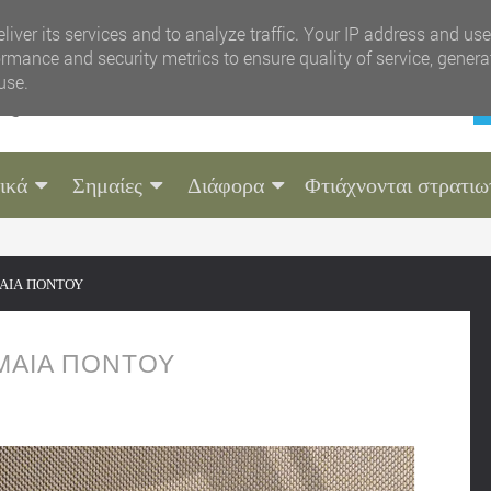
liver its services and to analyze traffic. Your IP address and us
rmance and security metrics to ensure quality of service, gener
use.
ικά
Σημαίες
Διάφορα
Φτιάχνονται στρατιω
ΑΙΑ ΠΟΝΤΟΥ
ΜΑΙΑ ΠΟΝΤΟΥ