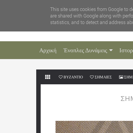
This site uses cookies from Google to de
are shared with Google along with perfo
statistics, and to detect and address ab
Αρχική
Ένοπλες Δυνάμεις
Ιστορ
ΒΥΖΑΝΤΙΟ
ΣΗΜΑΙΕΣ
ΣΗΜ
ΣΗ