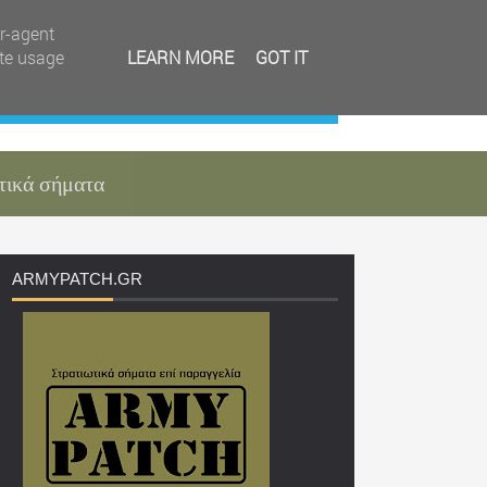
er-agent
ate usage
LEARN MORE
GOT IT
τικά σήματα
ARMYPATCH
.GR