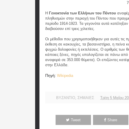
7
Η
Γενοκτονία των Ελλήνων του Πόντου
αναφέρε
πληθυσμών στην περιοχή του Πόντου που πραγμα
περίοδο 1914-1923. Τα γεγονότα αυτά κατέληξαν
διαβιούσαν επί τρεις χιλιετίες.
Οι μέθοδοι που χρησιμοποιήθηκαν για αυτές τις 
έκθεση σε κακουχίες, τα βασανιστήρια, η πείνα κα
ψυχρώ δολοφονίες ή εκτελέσεις. Ο αριθμός των θ
κάποιες ξένες, πηγές υπολογίζεται σε πάνω από 
αναφορά σε 353.000 θύματα). Οι επιζώντες κατέ
στην Ελλάδα.
Πηγή:
Wikipedia
ΒΥΖΑΝΤΙΟ
,
ΣΗΜΑΙΕΣ
Τρίτη 5 Μαΐου 2
Tweet
Share