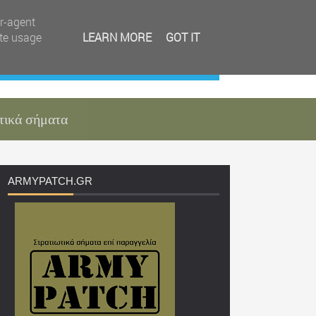
er-agent
ate usage
LEARN MORE
GOT IT
τικά σήματα
ARMYPATCH
.GR