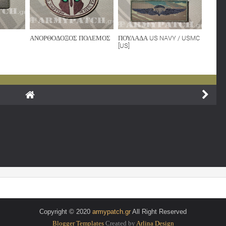
ΑΝΟΡΘΟΔΟΞΟΣ ΠΟΛΕΜΟΣ
ΠΟΥΛΑΔΑ US NAVY / USMC
[US]
Copyright © 2020
armypatch.gr
All Right Reserved
Blogger Templates
Created by
Arlina Design