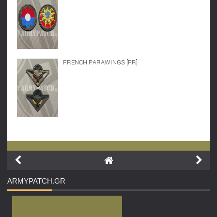
FRENCH PARAWINGS [FR]
ARMYPATCH
.GR