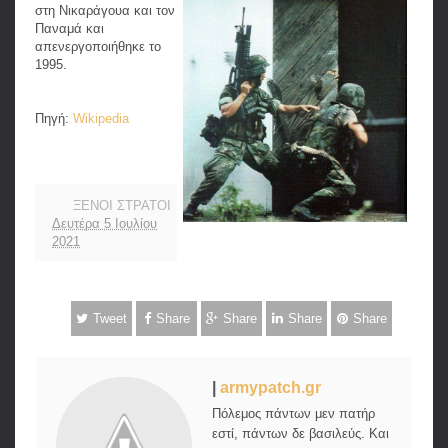
στη Νικαράγουα και τον
Παναμά και
απενεργοποιήθηκε το
1995.
Πηγή:
Wikipedia
ΞΕΝΟΙ ΣΤΡΑΤΟΙ
Δευτέρα 5 Ιουλίου
2021
Tweet
Share
Share
Share
Share
|
armypatch.gr
Πόλεμος πάντων μεν πατήρ
εστί, πάντων δε βασιλεύς. Και