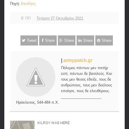
Πηγή:
Βικιθήκη
Β' ΠΠ
Τετάρτη 27 Οκτωβρίου 2021
Tweet
Share
Share
Share
Share
|
armypatch.gr
Πόλεμος πάντων μεν πατήρ
εστί, πάντων δε βασιλεύς. Και
τους μεν θεούς έδειξε, τους δε
ανθρώπους, τους μεν δούλους
εποίησε, τους δε ελευθέρους.
____________________
Ηράκλειτος, 544-484 π.Χ.
KILROY WAS HERE