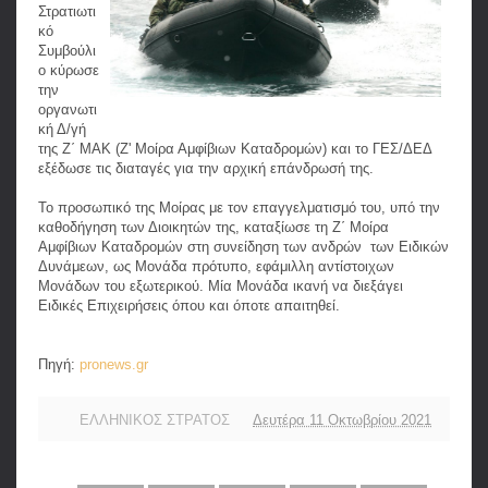
Στρατιωτι
κό
Συμβούλι
ο κύρωσε
την
οργανωτι
κή Δ/γή
της Ζ΄ ΜΑΚ (Ζ' Μοίρα Αμφίβιων Καταδρομών) και το ΓΕΣ/ΔΕΔ
εξέδωσε τις διαταγές για την αρχική επάνδρωσή της.
Το προσωπικό της Μοίρας με τον επαγγελματισμό του, υπό την
καθοδήγηση των Διοικητών της, καταξίωσε τη Ζ΄ Μοίρα
Αμφίβιων Καταδρομών στη συνείδηση των ανδρών των Ειδικών
Δυνάμεων, ως Μονάδα πρότυπο, εφάμιλλη αντίστοιχων
Μονάδων του εξωτερικού. Μία Μονάδα ικανή να διεξάγει
Ειδικές Επιχειρήσεις όπου και όποτε απαιτηθεί.
Πηγή:
pronews.gr
ΕΛΛΗΝΙΚΟΣ ΣΤΡΑΤΟΣ
Δευτέρα 11 Οκτωβρίου 2021