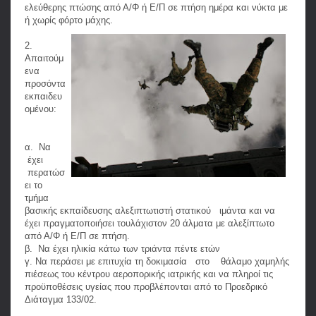
ελεύθερης πτώσης από Α/Φ ή Ε/Π σε πτήση ημέρα και νύκτα με
ή χωρίς φόρτο μάχης.
2.
Απαιτούμ
ενα
προσόντα
εκπαιδευ
ομένου:
α. Να
έχει
περατώσ
ει το
τμήμα
βασικής εκπαίδευσης αλεξιπτωτιστή στατικού ιμάντα και να
έχει πραγματοποιήσει τουλάχιστον 20 άλματα με αλεξίπτωτο
από Α/Φ ή Ε/Π σε πτήση.
β. Να έχει ηλικία κάτω των τριάντα πέντε ετών
γ. Να περάσει με επιτυχία τη δοκιμασία στο θάλαμο χαμηλής
πιέσεως του κέντρου αεροπορικής ιατρικής και να πληροί τις
προϋποθέσεις υγείας που προβλέπονται από το Προεδρικό
Διάταγμα 133/02.