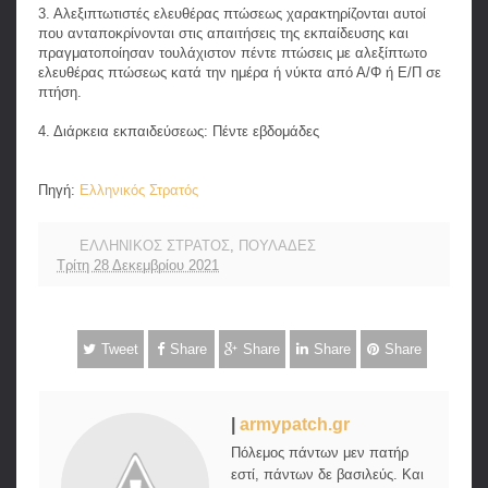
3. Αλεξιπτωτιστές ελευθέρας πτώσεως χαρακτηρίζονται αυτοί
που ανταποκρίνονται στις απαιτήσεις της εκπαίδευσης και
πραγματοποίησαν τουλάχιστον πέντε πτώσεις με αλεξίπτωτο
ελευθέρας πτώσεως κατά την ημέρα ή νύκτα από Α/Φ ή Ε/Π σε
πτήση.
4. Διάρκεια εκπαιδεύσεως: Πέντε εβδομάδες
Πηγή:
Ελληνικός Στρατός
ΕΛΛΗΝΙΚΟΣ ΣΤΡΑΤΟΣ
,
ΠΟΥΛΑΔΕΣ
Τρίτη 28 Δεκεμβρίου 2021
Tweet
Share
Share
Share
Share
|
armypatch.gr
Πόλεμος πάντων μεν πατήρ
εστί, πάντων δε βασιλεύς. Και