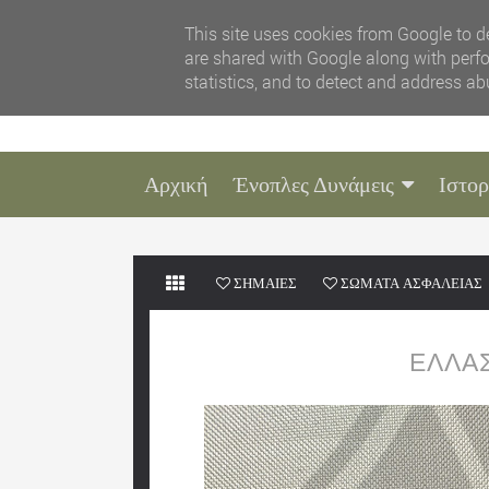
This site uses cookies from Google to de
are shared with Google along with perfo
statistics, and to detect and address ab
Αρχική
Ένοπλες Δυνάμεις
Ιστορ
ΣΗΜΑΙΕΣ
ΣΩΜΑΤΑ ΑΣΦΑΛΕΙΑΣ
ΕΛΛΑ