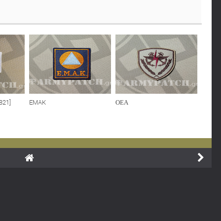
821]
EMAK
ΟΕΑ