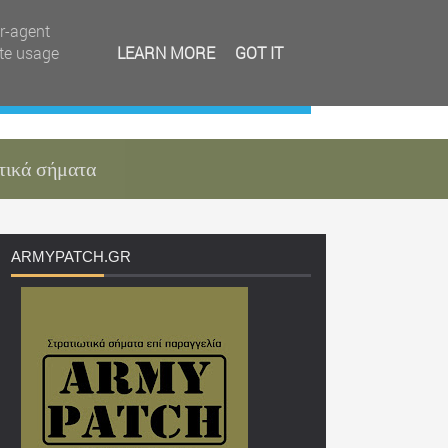
er-agent
ate usage
LEARN MORE
GOT IT
τικά σήματα
ARMYPATCH
.GR