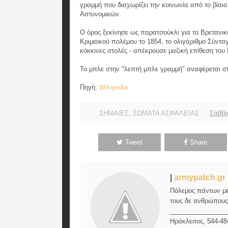
γραμμή που διαχωρίζει την κοινωνία από το βίαι
Αστυνομικών.
Ο όρος ξεκίνησε ως παρατσούκλι για το Βρετανικ
Κριμαικού πολέμου το 1854, το ολιγάριθμο Σύντ
κόκκινες στολές - απέκρουσε μαζική επίθεση του
Το μπλε στην "λεπτή μπλε γραμμή" αναφέρεται
Πηγή:
Wikipedia
ΣΗΜΑΙΕΣ
,
ΣΩΜΑΤΑ ΑΣΦΑΛΕΙΑΣ
Σάββα
Tweet
Share
|
armypatch.gr
Πόλεμος πάντων μεν
τους δε ανθρώπους,
________________
Ηράκλειτος, 544-48