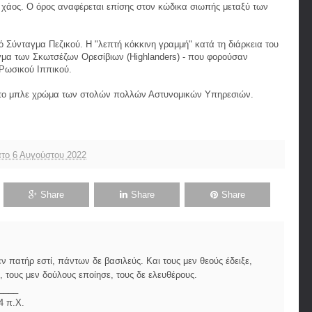
ο χάος. Ο όρος αναφέρεται επίσης στον κώδικα σιωπής μεταξύ των
ό Σύνταγμα Πεζικού. Η "λεπτή κόκκινη γραμμή" κατά τη διάρκεια του
αγμα των Σκωτσέζων Ορεσίβιων (Highlanders) - που φορούσαν
 Ρωσικού Ιππικού.
 στο μπλε χρώμα των στολών πολλών Αστυνομικών Υπηρεσιών.
το 6 Αυγούστου 2022
Share
Share
Share
 πατήρ εστί, πάντων δε βασιλεύς. Και τους μεν θεούς έδειξε,
 τους μεν δούλους εποίησε, τους δε ελευθέρους.
____
4 π.Χ.