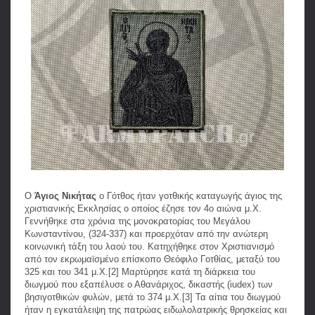
Ο
Άγιος Νικήτας
ο Γότθος ήταν γοτθικής καταγωγής άγιος της
χριστιανικής Εκκλησίας ο οποίος έζησε τον 4ο αιώνα μ.Χ.
Γεννήθηκε στα χρόνια της μονοκρατορίας του Μεγάλου
Κωνσταντίνου, (324-337) και προερχόταν από την ανώτερη
κοινωνική τάξη του λαού του. Κατηχήθηκε στον Χριστιανισμό
από τον εκρωμαϊσμένο επίσκοπο Θεόφιλο Γοτθίας, μεταξύ του
325 και του 341 μ.Χ.[2] Μαρτύρησε κατά τη διάρκεια του
διωγμού που εξαπέλυσε ο Αθανάριχος, δικαστής (iudex) των
βησιγοτθικών φυλών, μετά το 374 μ.Χ.[3] Τα αίτια του διωγμού
ήταν η εγκατάλειψη της πατρώας ειδωλολατρικής θρησκείας και