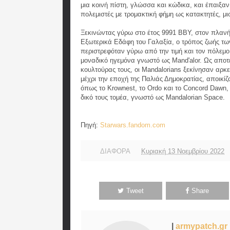
μια κοινή πίστη, γλώσσα και κώδικα, και έπαιξαν
πολεμιστές με τρομακτική φήμη ως κατακτητές, μ
Ξεκινώντας γύρω στο έτος 9991 BBY, στον πλανή
Εξωτερικά Εδάφη του Γαλαξία, ο τρόπος ζωής τω
περιστρεφόταν γύρω από την τιμή και τον πόλεμο
μοναδικό ηγεμόνα γνωστό ως Mand'alor. Ως αποτ
κουλτούρας τους, οι Mandalorians ξεκίνησαν αρκ
μέχρι την εποχή της Παλιάς Δημοκρατίας, αποικίζ
όπως το Krownest, το Ordo και το Concord Dawn, 
δικό τους τομέα, γνωστό ως Mandalorian Space.
Πηγή:
Starwars.fandom.com
ΔΙΑΦΟΡΑ
Κυριακή 13 Νοεμβρίου 2022
Tweet
Share
|
armypatch.gr