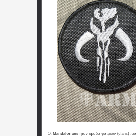
Οι
Mandalorians
ήταν ομάδα φατριών (clans) πο