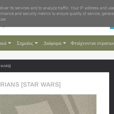
liver its services and to analyze traffic. Your IP address and us
rmance and security metrics to ensure quality of service, gener
use.
ικά
Σημαίες
Διάφορα
Φτιάχνονται στρατιω
 WARS]
IANS [STAR WARS]