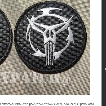
υ αποτελούνταν από μέλη πολλαπλών ειδών, όλοι δεσμευμένοι από