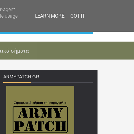
er-agent
ate usage
LEARN MORE
GOT IT
τικά σήματα
ARMYPATCH
.GR