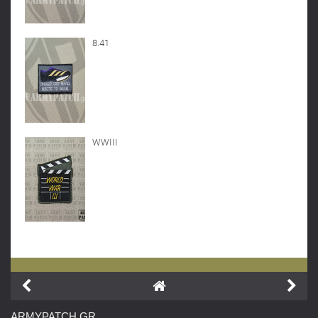
8.41
WWIII
ARMYPATCH
.GR