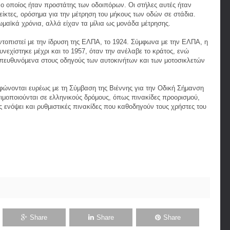
 ο οποίος ήταν προστάτης των οδοιπόρων. Οι στήλες αυτές ήταν
είκτες, ορόσημα για την μέτρηση του μήκους των οδών σε στάδια.
μαϊκά χρόνια, αλλά είχαν τα μίλια ως μονάδα μέτρησης.
ντοπιστεί με την ίδρυση της ΕΛΠΑ, το 1924. Σύμφωνα με την ΕΛΠΑ, η
υνεχίστηκε μέχρι και το 1957, όταν την ανέλαβε το κράτος, ενώ
απευθυνόμενα στους οδηγούς των αυτοκινήτων και των μοτοσικλετών
φώνονται ευρέως με τη Σύμβαση της Βιέννης για την Οδική Σήμανση
ιμοποιούνται σε ελληνικούς δρόμους, όπως πινακίδες προορισμού,
 ενόψει και ρυθμιστικές πινακίδες που καθοδηγούν τους χρήστες του
Share
Share
Share