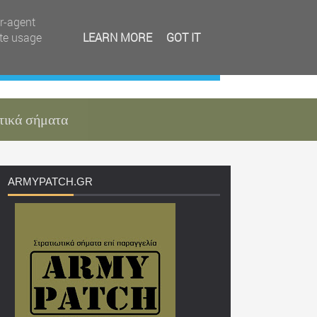
er-agent
ate usage
LEARN MORE
GOT IT
τικά σήματα
ARMYPATCH
.GR