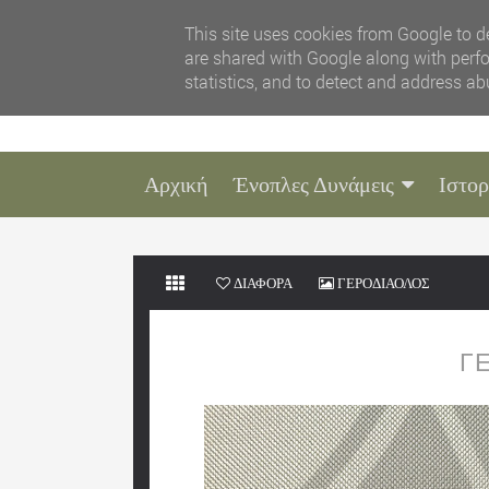
This site uses cookies from Google to de
are shared with Google along with perfo
statistics, and to detect and address ab
Αρχική
Ένοπλες Δυνάμεις
Ιστορ
ΔΙΑΦΟΡΑ
ΓΕΡΟΔΙΑΟΛΟΣ
Γ