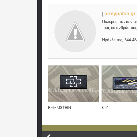
|
armypatch.gr
Πόλεμος πάντων μεν
τους δε ανθρώπους,
________________
Ηράκλειτος, 544-48
RAMMSTEIN
8.41